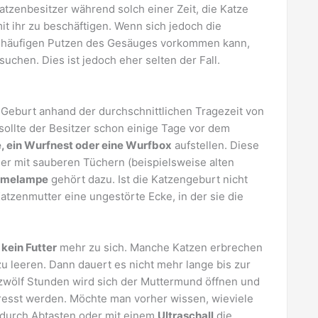
atzenbesitzer während solch einer Zeit, die Katze
t ihr zu beschäftigen. Wenn sich jedoch die
 häufigen Putzen des Gesäuges vorkommen kann,
suchen. Dies ist jedoch eher selten der Fall.
er Geburt anhand der durchschnittlichen Tragezeit von
llte der Besitzer schon einige Tage vor dem
e, ein Wurfnest oder eine Wurfbox
aufstellen. Diese
er mit sauberen Tüchern (beispielsweise alten
melampe
gehört dazu. Ist die Katzengeburt nicht
atzenmutter eine ungestörte Ecke, in der sie die
e
kein Futter
mehr zu sich. Manche Katzen erbrechen
 leeren. Dann dauert es nicht mehr lange bis zur
 zwölf Stunden wird sich der Muttermund öffnen und
resst werden. Möchte man vorher wissen, wieviele
 durch Abtasten oder mit einem
Ultraschall
die