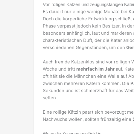
Von rolligen Katzen und zeugungsfähigen Kate
Es dauert nur einige wenige Monate bei Kat
Doch die körperliche Entwicklung schließt e
Phase verpasst jedoch kein Besitzer. In d
besonders anhänglich, laut und markieren a
charakteristischen Duft, der die Kater anlo
verschiedenen Gegenständen, um den
Ge
Auch fremde Katzenklos sind vor rolligen W
Woche und tritt
mehrfach im Jahr
auf. Kat
oft hält sie die Männchen eine Weile auf 
zwischen mehreren Katern kommen. Die
P
Sekunden und ist schmerzhaft für das Weib
selten.
Eine rollige Kätzin paart sich bevorzugt me
Nachwuchs wollen, sollten frühzeitig eine
Wenn die Zeugung geglückt ist